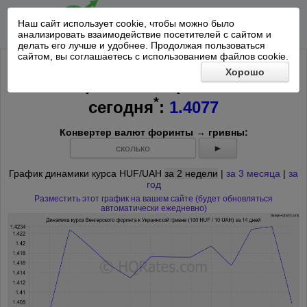
Наш сайт использует cookie, чтобы можно было
анализировать взаимодействие посетителей с сайтом и
делать его лучше и удобнее. Продолжая пользоваться
сайтом, вы соглашаетесь с использованием файлов cookie.
Курс 100 Венгерских форинтов к
Хорошо
10 Украинским гривнам на
*
сегодня
:
1.4077
Конвертер валют форинты → гривны:
►
График динамики курса HUF/UAH
за 2 недели
|
за 3 месяца
|
за
год
Разместить этот график на вашем сайте (будет обновляться
автоматически ежедневно)