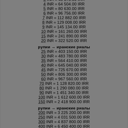
4
INR = 64 504.00 IRR
5
INR = 80 630.00 IRR
6
INR = 96 756.00 IRR
7
INR = 112 882.00 IRR
8
INR = 129 008.00 IRR
9
INR = 145 134.00 IRR
10
INR = 161 260.00 IRR
15
INR = 241 890.00 IRR
20
INR = 322 520.00 IRR
рупии → иранские риалы
25
INR = 403 150.00 IRR
30
INR = 483 780.00 IRR
35
INR = 564 410.00 IRR
40
INR = 645 040.00 IRR
45
INR = 725 670.00 IRR
50
INR = 806 300.00 IRR
60
INR = 967 560.00 IRR
70
INR = 1 128 820.00 IRR
80
INR = 1 290 080.00 IRR
90
INR = 1 451 340.00 IRR
100
INR = 1 612 600.00 IRR
150
INR = 2 418 900.00 IRR
рупии → иранские риалы
200
INR = 3 225 200.00 IRR
250
INR = 4 031 500.00 IRR
300
INR = 4 837 800.00 IRR
400
INR = 6 450 400.00 IRR