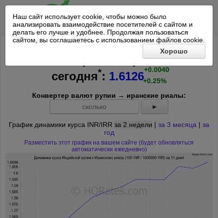
Наш сайт использует cookie, чтобы можно было
анализировать взаимодействие посетителей с сайтом и
делать его лучше и удобнее. Продолжая пользоваться
сайтом, вы соглашаетесь с использованием файлов cookie.
Курс 100 Индийских рупий к
Хорошо
1000000 Иранских риалов на
+0.0040
*
сегодня
:
1.6126
+0.25%
Конвертер валют рупии → иранские риалы:
►
График динамики курса INR/IRR
за 2 недели
|
за 3 месяца
|
за
год
Разместить этот график на вашем сайте (будет обновляться
автоматически ежедневно)