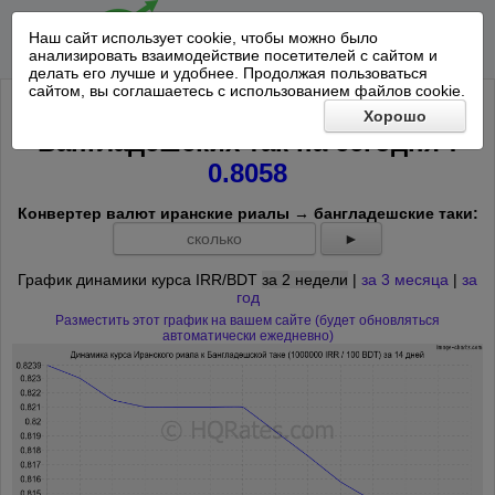
Наш сайт использует cookie, чтобы можно было
анализировать взаимодействие посетителей с сайтом и
делать его лучше и удобнее. Продолжая пользоваться
сайтом, вы соглашаетесь с использованием файлов cookie.
Курс 1000000 Иранский риал к 100
Хорошо
*
Бангладешских так на
сегодня
:
0.8058
Конвертер валют иранские риалы → бангладешские таки:
►
График динамики курса IRR/BDT
за 2 недели
|
за 3 месяца
|
за
год
Разместить этот график на вашем сайте (будет обновляться
автоматически ежедневно)