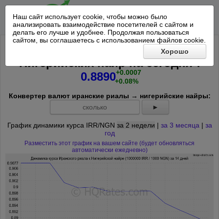
Наш сайт использует cookie, чтобы можно было
анализировать взаимодействие посетителей с сайтом и
делать его лучше и удобнее. Продолжая пользоваться
сайтом, вы соглашаетесь с использованием файлов cookie.
Курс 1000000 Иранский риал к 1000
Хорошо
*
Нигерийских найр на
сегодня
:
+0.0007
0.8890
+0.08%
Конвертер валют иранские риалы → нигерийские найры:
►
График динамики курса IRR/NGN
за 2 недели
|
за 3 месяца
|
за
год
Разместить этот график на вашем сайте (будет обновляться
автоматически ежедневно)