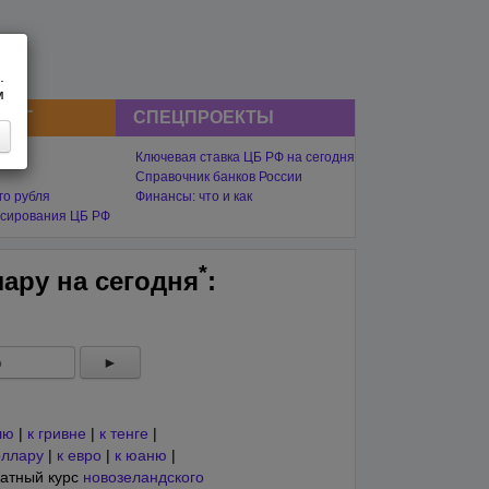
.
м
СНГ
СПЕЦПРОЕКТЫ
Ключевая ставка ЦБ РФ на сегодня
Справочник банков России
го рубля
Финансы: что и как
сирования ЦБ РФ
*
лару на
сегодня
:
►
лю
|
к гривне
|
к тенге
|
оллару
|
к евро
|
к юаню
|
атный курс
новозеландского