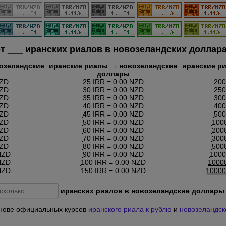
ет
___
иранских риалов в новозеландских доллара
озеландские
иранские риалы → новозеландские
иранские р
доллары
NZD
25
IRR = 0.00 NZD
200
NZD
30
IRR = 0.00 NZD
250
NZD
35
IRR = 0.00 NZD
300
NZD
40
IRR = 0.00 NZD
400
NZD
45
IRR = 0.00 NZD
500
NZD
50
IRR = 0.00 NZD
100
NZD
60
IRR = 0.00 NZD
200
NZD
70
IRR = 0.00 NZD
300
NZD
80
IRR = 0.00 NZD
500
NZD
90
IRR = 0.00 NZD
1000
NZD
100
IRR = 0.00 NZD
1000
NZD
150
IRR = 0.00 NZD
10000
иранских риалов в новозеландские доллары
основе официальных курсов
иранского риала к рублю
и
новозеландск