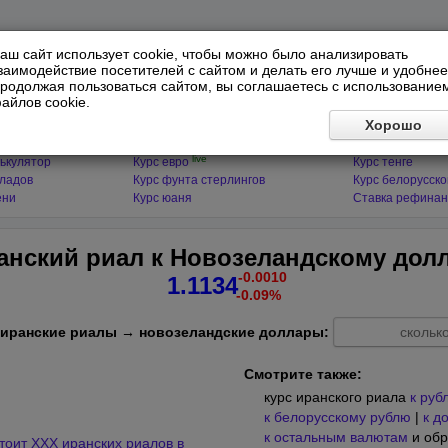
аш сайт использует cookie, чтобы можно было анализировать
заимодействие посетителей с сайтом и делать его лучше и удобнее
родолжая пользоваться сайтом, вы соглашаетесь с использование
айлов cookie.
ЯТОРЫ
МИРОВЫЕ ВАЛЮТЫ
ФИНАНСЫ 
Хорошо
live
ькулятор
Курс доллара
Курс гривны
live
ькулятор
Курс евро
Курс тенге
кладов
Курс фунта стерлингов
Курс белорусско
ени
Курс юаня
Ставка рефинан
ранский риал к Новозеландскому дол
-0.0010
1.1134
-0.09%
 иранские риалы → новозеландские доллары:
Смотрите также:
курс иранского риала
к руб
к белорусскому рублю
|
к д
к остальным валютам
и обр
тоит XXX иранских риалов в