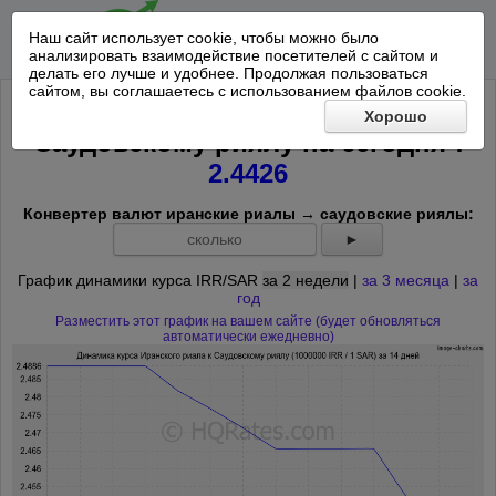
Наш сайт использует cookie, чтобы можно было
анализировать взаимодействие посетителей с сайтом и
делать его лучше и удобнее. Продолжая пользоваться
сайтом, вы соглашаетесь с использованием файлов cookie.
Курс 1000000 Иранский риал к
Хорошо
*
Саудовскому риялу на
сегодня
:
2.4426
Конвертер валют иранские риалы → саудовские риялы:
►
График динамики курса IRR/SAR
за 2 недели
|
за 3 месяца
|
за
год
Разместить этот график на вашем сайте (будет обновляться
автоматически ежедневно)