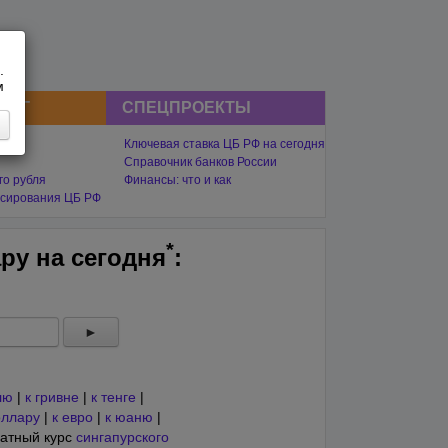
.
м
СНГ
СПЕЦПРОЕКТЫ
Ключевая ставка ЦБ РФ на сегодня
Справочник банков России
го рубля
Финансы: что и как
сирования ЦБ РФ
*
ару на
сегодня
:
►
лю
|
к гривне
|
к тенге
|
оллару
|
к евро
|
к юаню
|
атный курс
сингапурского