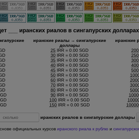
дет
___
иранских риалов в сингапурских долларах
нгапурские
иранские риалы → сингапурские
иранские 
доллары
SGD
25
IRR = 0.00 SGD
200
SGD
30
IRR = 0.00 SGD
250
SGD
35
IRR = 0.00 SGD
300
SGD
40
IRR = 0.00 SGD
400
SGD
45
IRR = 0.00 SGD
500
SGD
50
IRR = 0.00 SGD
100
SGD
60
IRR = 0.00 SGD
200
SGD
70
IRR = 0.00 SGD
300
SGD
80
IRR = 0.00 SGD
500
SGD
90
IRR = 0.00 SGD
1000
SGD
100
IRR = 0.00 SGD
1000
SGD
150
IRR = 0.00 SGD
10000
иранских риалов в сингапурские доллары
а основе официальных курсов
иранского риала к рублю
и
сингапурско