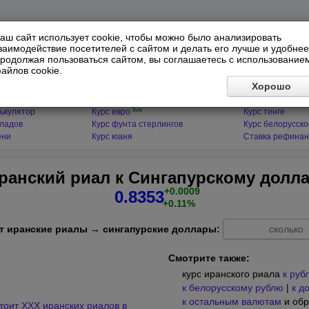
аш сайт использует cookie, чтобы можно было анализировать
заимодействие посетителей с сайтом и делать его лучше и удобнее
родолжая пользоваться сайтом, вы соглашаетесь с использование
айлов cookie.
ЯТОРЫ
МИРОВЫЕ ВАЛЮТЫ
ФИНАНСЫ 
Хорошо
live
ькулятор
Курс доллара
Курс гривны
live
ькулятор
Курс евро
Курс тенге
кладов
Курс фунта стерлингов
Курс белорусско
ени
Курс юаня
Ставка рефинан
Иранский риал к Сингапурскому долл
+0.0009
0.8353
+0.11%
т иранские риалы → сингапурские доллары:
Смотрите также:
курс иранского риала
к руб
к белорусскому рублю
|
к д
к остальным валютам
и обр
тоит XXX иранских риалов в