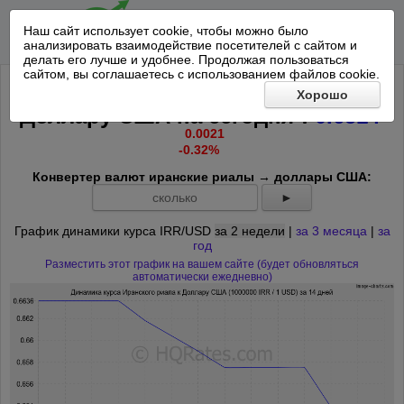
Наш сайт использует cookie, чтобы можно было
анализировать взаимодействие посетителей с сайтом и
делать его лучше и удобнее. Продолжая пользоваться
сайтом, вы соглашаетесь с использованием файлов cookie.
Курс 1000000 Иранский риал к
Хорошо
-
*
Доллару США на
сегодня
:
0.6514
0.0021
-0.32%
Конвертер валют иранские риалы → доллары США:
►
График динамики курса IRR/USD
за 2 недели
|
за 3 месяца
|
за
год
Разместить этот график на вашем сайте (будет обновляться
автоматически ежедневно)