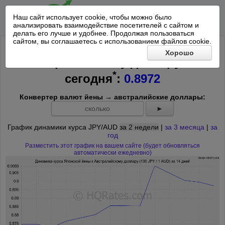
Наш сайт использует cookie, чтобы можно было
анализировать взаимодействие посетителей с сайтом и
делать его лучше и удобнее. Продолжая пользоваться
сайтом, вы соглашаетесь с использованием файлов cookie.
Курс 100 Японских йен к
Хорошо
Австралийскому доллару на
*
сегодня
:
0.8972
Конвертер валют йены → австралийские доллары:
►
График динамики курса JPY/AUD
за 2 недели
|
за 3 месяца
|
за
год
Разместить этот график на вашем сайте (будет обновляться
автоматически ежедневно)