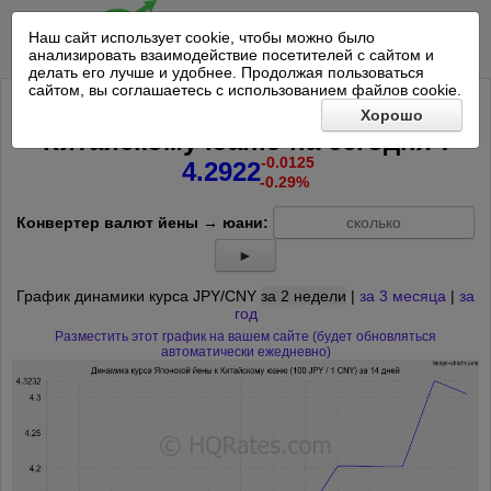
Наш сайт использует cookie, чтобы можно было
анализировать взаимодействие посетителей с сайтом и
делать его лучше и удобнее. Продолжая пользоваться
сайтом, вы соглашаетесь с использованием файлов cookie.
Курс 100 Японских йен к
Хорошо
*
Китайскому юаню на
сегодня
:
-0.0125
4.2922
-0.29%
Конвертер валют йены → юани:
►
График динамики курса JPY/CNY
за 2 недели
|
за 3 месяца
|
за
год
Разместить этот график на вашем сайте (будет обновляться
автоматически ежедневно)