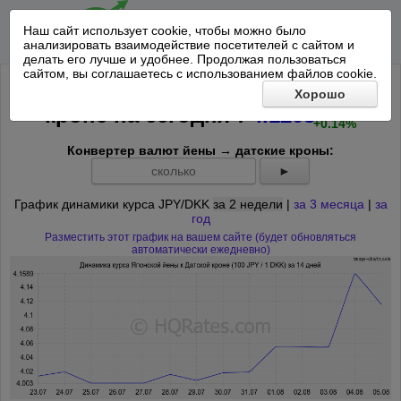
Наш сайт использует cookie, чтобы можно было
анализировать взаимодействие посетителей с сайтом и
делать его лучше и удобнее. Продолжая пользоваться
сайтом, вы соглашаетесь с использованием файлов cookie.
Курс 100 Японских йен к Датской
Хорошо
+0.0059
*
кроне на
сегодня
:
4.1208
+0.14%
Конвертер валют йены → датские кроны:
►
График динамики курса JPY/DKK
за 2 недели
|
за 3 месяца
|
за
год
Разместить этот график на вашем сайте (будет обновляться
автоматически ежедневно)