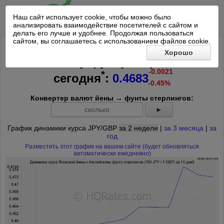
Наш сайт использует cookie, чтобы можно было
анализировать взаимодействие посетителей с сайтом и
делать его лучше и удобнее. Продолжая пользоваться
сайтом, вы соглашаетесь с использованием файлов cookie.
Курс 100 Японских йен к
Хорошо
Английскому фунту стерлингов на
-0.0021
*
сегодня
:
0.4683
-0.45%
Конвертер валют йены → фунты стерлингов:
►
График динамики курса JPY/GBP
за 2 недели
|
за 3 месяца
|
за
год
Разместить этот график на вашем сайте (будет обновляться
автоматически ежедневно)