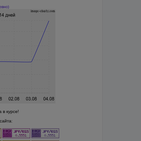
евно)
 в курсе!
сайта: