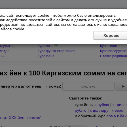
аш сайт использует cookie, чтобы можно было анализировать
заимодействие посетителей с сайтом и делать его лучше и удобнее
родолжая пользоваться сайтом, вы соглашаетесь с использование
айлов cookie.
ЯТОРЫ
МИРОВЫЕ ВАЛЮТЫ
ФИНАНСЫ 
Хорошо
live
ькулятор
Курс доллара
Курс гривны
live
ькулятор
Курс евро
Курс тенге
кладов
Курс фунта стерлингов
Курс белорусско
ени
Курс юаня
Ставка рефинан
их йен к 100 Киргизским сомам на
се
онвертер валют йены → сомы:
►
Смотрите также:
курс йены
к рублю
|
к гривн
рублю
|
к доллару
|
к евро
|
и обратный курс
сома к йен
тоит XXX йен в сомах"