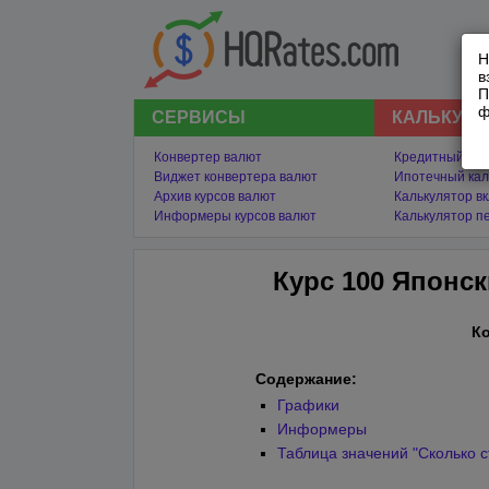
Н
в
П
ф
СЕРВИСЫ
КАЛЬКУЛ
Конвертер валют
Кредитный кал
Виджет конвертера валют
Ипотечный кал
Архив курсов валют
Калькулятор в
Информеры курсов валют
Калькулятор п
Курс 100 Японск
К
Содержание:
Графики
Информеры
Таблица значений "Сколько с