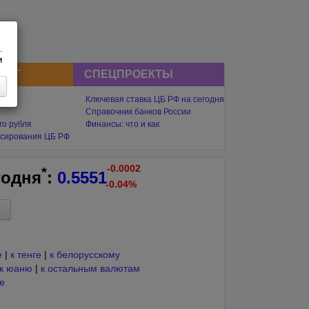
.
м
СНГ
СПЕЦПРОЕКТЫ
Ключевая ставка ЦБ РФ на сегодня
Справочник банков России
го рубля
Финансы: что и как
сирования ЦБ РФ
-0.0002
*
годня
:
0.5551
-0.04%
е
|
к тенге
|
к белорусскому
к юаню
|
к остальным валютам
е