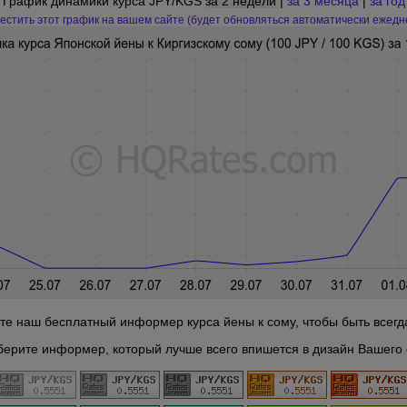
График динамики курса JPY/KGS
за 2 недели
|
за 3 месяца
|
за год
естить этот график на вашем сайте (будет обновляться автоматически ежедн
те наш бесплатный информер курса йены к сому, чтобы быть всегда
берите информер, который лучше всего впишется в дизайн Вашего 