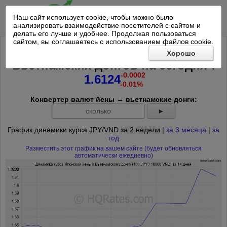
Наш сайт использует cookie, чтобы можно было
анализировать взаимодействие посетителей с сайтом и
делать его лучше и удобнее. Продолжая пользоваться
сайтом, вы соглашаетесь с использованием файлов cookie.
Курс 100 Японских йен к 10000
Хорошо
*
Вьетнамских донгов на
сегодня
:
-0.0002
1.6124
-0.01%
Конвертер валют йены → вьетнамские донги:
►
График динамики курса JPY/VND
за 2 недели
|
за 3 месяца
|
за
год
Разместить этот график на вашем сайте (будет обновляться
автоматически ежедневно)