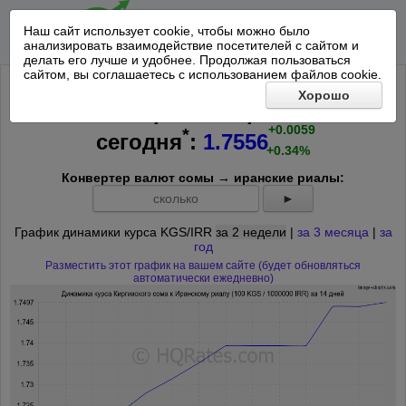
Наш сайт использует cookie, чтобы можно было
анализировать взаимодействие посетителей с сайтом и
делать его лучше и удобнее. Продолжая пользоваться
сайтом, вы соглашаетесь с использованием файлов cookie.
Курс 100 Киргизских сомов к
Хорошо
1000000 Иранских риалов на
+0.0059
*
сегодня
:
1.7556
+0.34%
Конвертер валют сомы → иранские риалы:
►
График динамики курса KGS/IRR
за 2 недели
|
за 3 месяца
|
за
год
Разместить этот график на вашем сайте (будет обновляться
автоматически ежедневно)