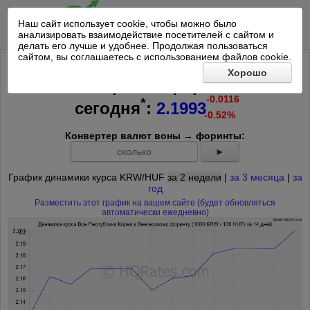
Наш сайт использует cookie, чтобы можно было
анализировать взаимодействие посетителей с сайтом и
делать его лучше и удобнее. Продолжая пользоваться
сайтом, вы соглашаетесь с использованием файлов cookie.
Курс 1000 Вон Республики Корея к
Хорошо
100 Венгерским форинтам на
-0.0116
*
сегодня
:
2.1993
-0.52%
Конвертер валют воны → форинты:
►
График динамики курса KRW/HUF
за 2 недели
|
за 3 месяца
|
за
год
Разместить этот график на вашем сайте (будет обновляться
автоматически ежедневно)