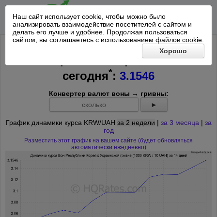
Наш сайт использует cookie, чтобы можно было
анализировать взаимодействие посетителей с сайтом и
делать его лучше и удобнее. Продолжая пользоваться
сайтом, вы соглашаетесь с использованием файлов cookie.
Курс 1000 Вон Республики Корея к
Хорошо
10 Украинским гривнам на
*
сегодня
:
3.1546
Конвертер валют воны → гривны:
►
График динамики курса KRW/UAH
за 2 недели
|
за 3 месяца
|
за
год
Разместить этот график на вашем сайте (будет обновляться
автоматически ежедневно)