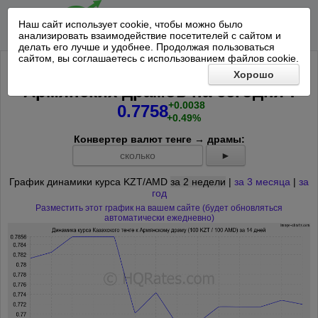
Наш сайт использует cookie, чтобы можно было
анализировать взаимодействие посетителей с сайтом и
делать его лучше и удобнее. Продолжая пользоваться
сайтом, вы соглашаетесь с использованием файлов cookie.
Курс 100 Казахских тенге к 100
Хорошо
*
Армянских драмов на
сегодня
:
+0.0038
0.7758
+0.49%
Конвертер валют тенге → драмы:
►
График динамики курса KZT/AMD
за 2 недели
|
за 3 месяца
|
за
год
Разместить этот график на вашем сайте (будет обновляться
автоматически ежедневно)