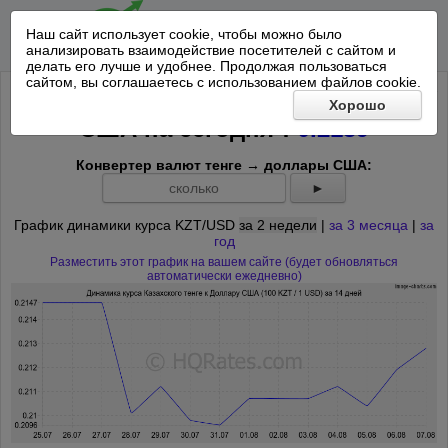
Наш сайт использует cookie, чтобы можно было
анализировать взаимодействие посетителей с сайтом и
делать его лучше и удобнее. Продолжая пользоваться
сайтом, вы соглашаетесь с использованием файлов cookie.
Курс 100 Казахских тенге к Доллару
Хорошо
*
США на
сегодня
:
0.2139
Конвертер валют тенге → доллары США:
►
График динамики курса KZT/USD
за 2 недели
|
за 3 месяца
|
за
год
Разместить этот график на вашем сайте (будет обновляться
автоматически ежедневно)