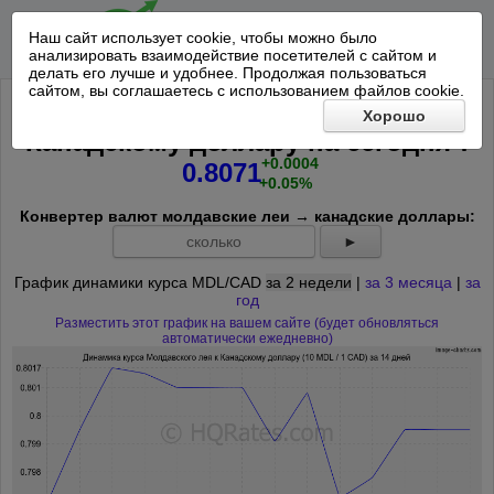
Наш сайт использует cookie, чтобы можно было
анализировать взаимодействие посетителей с сайтом и
делать его лучше и удобнее. Продолжая пользоваться
сайтом, вы соглашаетесь с использованием файлов cookie.
Курс 10 Молдавских леев к
Хорошо
*
Канадскому доллару на
сегодня
:
+0.0004
0.8071
+0.05%
Конвертер валют молдавские леи → канадские доллары:
►
График динамики курса MDL/CAD
за 2 недели
|
за 3 месяца
|
за
год
Разместить этот график на вашем сайте (будет обновляться
автоматически ежедневно)