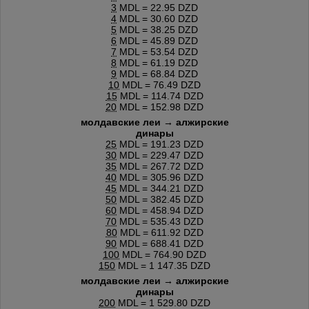
3
MDL = 22.95 DZD
4
MDL = 30.60 DZD
5
MDL = 38.25 DZD
6
MDL = 45.89 DZD
7
MDL = 53.54 DZD
8
MDL = 61.19 DZD
9
MDL = 68.84 DZD
10
MDL = 76.49 DZD
15
MDL = 114.74 DZD
20
MDL = 152.98 DZD
молдавские леи → алжирские
динары
25
MDL = 191.23 DZD
30
MDL = 229.47 DZD
35
MDL = 267.72 DZD
40
MDL = 305.96 DZD
45
MDL = 344.21 DZD
50
MDL = 382.45 DZD
60
MDL = 458.94 DZD
70
MDL = 535.43 DZD
80
MDL = 611.92 DZD
90
MDL = 688.41 DZD
100
MDL = 764.90 DZD
150
MDL = 1 147.35 DZD
молдавские леи → алжирские
динары
200
MDL = 1 529.80 DZD