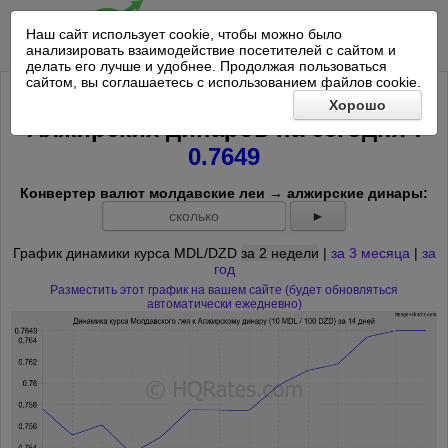
Наш сайт использует cookie, чтобы можно было
анализировать взаимодействие посетителей с сайтом и
делать его лучше и удобнее. Продолжая пользоваться
сайтом, вы соглашаетесь с использованием файлов cookie.
Курс 10 Молдавских леев к 100
Хорошо
*
Алжирских динаров на
сегодня
:
0.7649
Конвертер валют молдавские леи → алжирские динары:
►
График динамики курса MDL/DZD
за 2 недели
|
за 3 месяца
|
за
год
Разместить этот график на вашем сайте (будет обновляться
автоматически ежедневно)