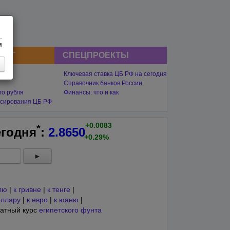
.
м
СНГ
СПЕЦПРОЕКТЫ
Ключевая ставка ЦБ РФ на сегодня
Справочник банков России
го рубля
Финансы: что и как
сирования ЦБ РФ
+0.0083
*
егодня
:
2.8650
+0.29%
►
лю
|
к гривне
|
к тенге
|
оллару
|
к евро
|
к юаню
|
атный курс
египетского фунта