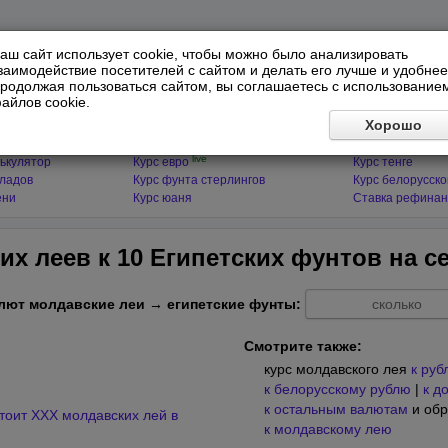
аш сайт использует cookie, чтобы можно было анализировать
заимодействие посетителей с сайтом и делать его лучше и удобнее
родолжая пользоваться сайтом, вы соглашаетесь с использование
айлов cookie.
ЯТОРЫ
МИРОВЫЕ ВАЛЮТЫ
ФИНАНСЫ 
Хорошо
live
ькулятор
Курс доллара
Курс гривны
live
ькулятор
Курс евро
Курс тенге
кладов
Курс фунта стерлингов
Курс белорусско
ени
Курс юаня
Ставка рефинан
их леев к 10 Египетских фунтов на
с
лют молдавские леи → египетские фунты:
Смотрите также:
курс молдавского лея
к руб
к белорусскому рублю
|
к д
к остальным валютам
и обр
тоит XXX молдавских лей в
к молдавскому лею