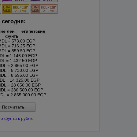
 сегодня:
ие леи → египетские
фунты
DL = 573.00 EGP
DL = 716.25 EGP
DL = 859.50 EGP
L = 1 146.00 EGP
L = 1 432.50 EGP
DL = 2 865.00 EGP
DL = 5 730.00 EGP
DL = 8 595.00 EGP
L = 14 325.00 EGP
DL = 28 650.00 EGP
DL = 286 500.00 EGP
DL = 2 865 000.00 EGP
Посчитать
го фунта к рублю