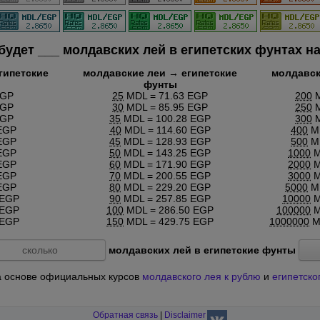
 будет
___
молдавских лей в египетских фунтах на
гипетские
молдавские леи → египетские
молдавск
фунты
EGP
25
MDL = 71.63 EGP
200
M
EGP
30
MDL = 85.95 EGP
250
M
EGP
35
MDL = 100.28 EGP
300
M
EGP
40
MDL = 114.60 EGP
400
MD
EGP
45
MDL = 128.93 EGP
500
MD
EGP
50
MDL = 143.25 EGP
1000
M
EGP
60
MDL = 171.90 EGP
2000
M
EGP
70
MDL = 200.55 EGP
3000
M
EGP
80
MDL = 229.20 EGP
5000
MD
 EGP
90
MDL = 257.85 EGP
10000
M
 EGP
100
MDL = 286.50 EGP
100000
M
 EGP
150
MDL = 429.75 EGP
1000000
M
молдавских лей в египетские фунты
 на основе официальных курсов
молдавского лея к рублю
и
египетско
Обратная связь
|
Disclaimer