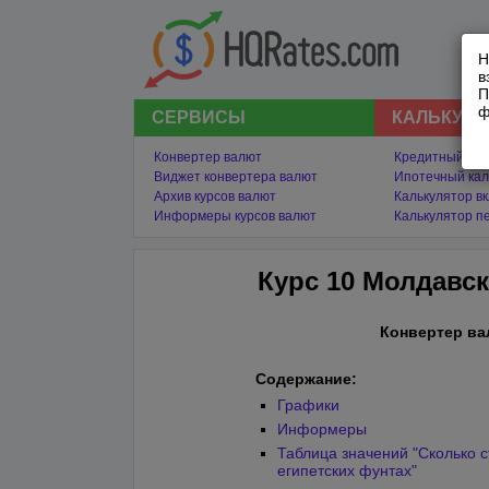
Н
в
П
ф
СЕРВИСЫ
КАЛЬКУЛ
Конвертер валют
Кредитный кал
Виджет конвертера валют
Ипотечный кал
Архив курсов валют
Калькулятор в
Информеры курсов валют
Калькулятор п
Курс 10 Молдавск
Конвертер ва
Содержание:
Графики
Информеры
Таблица значений "Сколько с
египетских фунтах"