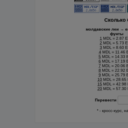
Сколько
молдавские леи → е
фунты
1
MDL = 2.87 
2
MDL = 5.73 
3
MDL = 8.60 
4
MDL = 11.46 
5
MDL = 14.33 
6
MDL = 17.19 
7
MDL = 20.06 
8
MDL = 22.92 
9
MDL = 25.79 
10
MDL = 28.65
15
MDL = 42.98
20
MDL = 57.30
Перевести
* - кросс-курс,