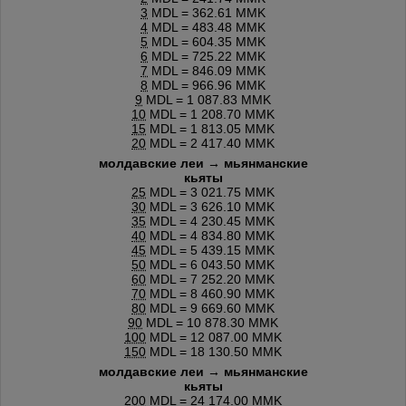
3
MDL = 362.61 MMK
4
MDL = 483.48 MMK
5
MDL = 604.35 MMK
6
MDL = 725.22 MMK
7
MDL = 846.09 MMK
8
MDL = 966.96 MMK
9
MDL = 1 087.83 MMK
10
MDL = 1 208.70 MMK
15
MDL = 1 813.05 MMK
20
MDL = 2 417.40 MMK
молдавские леи → мьянманские
кьяты
25
MDL = 3 021.75 MMK
30
MDL = 3 626.10 MMK
35
MDL = 4 230.45 MMK
40
MDL = 4 834.80 MMK
45
MDL = 5 439.15 MMK
50
MDL = 6 043.50 MMK
60
MDL = 7 252.20 MMK
70
MDL = 8 460.90 MMK
80
MDL = 9 669.60 MMK
90
MDL = 10 878.30 MMK
100
MDL = 12 087.00 MMK
150
MDL = 18 130.50 MMK
молдавские леи → мьянманские
кьяты
200
MDL = 24 174.00 MMK