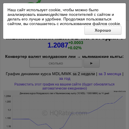
Наш сайт использует cookie, чтобы можно было
анализировать взаимодействие посетителей с сайтом и
делать его лучше и удобнее. Продолжая пользоваться
сайтом, вы соглашаетесь с использованием файлов cookie.
Курс 10 Молдавских леев к 1000
Хорошо
*
Мьянманских кьятов на
сегодня
:
+0.0003
1.2087
+0.02%
Конвертер валют молдавские леи → мьянманские кьяты:
►
График динамики курса MDL/MMK
за 2 недели
|
за 3 месяца
|
за год
Разместить этот график на вашем сайте (будет обновляться
автоматически ежедневно)