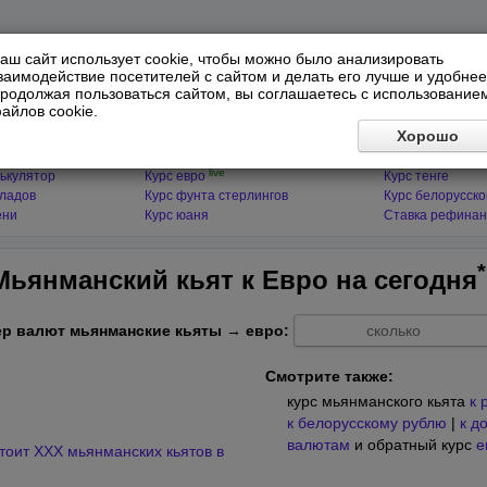
аш сайт использует cookie, чтобы можно было анализировать
заимодействие посетителей с сайтом и делать его лучше и удобнее
родолжая пользоваться сайтом, вы соглашаетесь с использование
айлов cookie.
ЯТОРЫ
МИРОВЫЕ ВАЛЮТЫ
ФИНАНСЫ 
Хорошо
live
ькулятор
Курс доллара
Курс гривны
live
ькулятор
Курс евро
Курс тенге
кладов
Курс фунта стерлингов
Курс белорусско
ени
Курс юаня
Ставка рефинан
*
 Мьянманский кьят к Евро на
сегодня
р валют мьянманские кьяты → евро:
Смотрите также:
курс мьянманского кьята
к 
к белорусскому рублю
|
к д
валютам
и обратный курс
е
тоит XXX мьянманских кьятов в