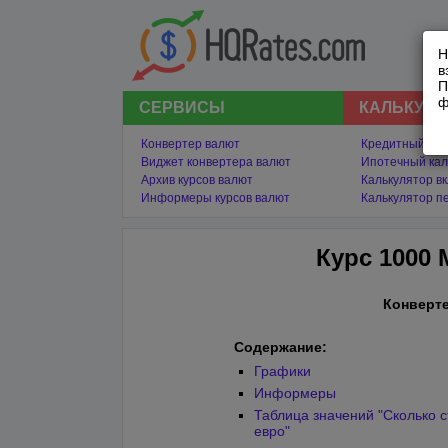
Н
в
П
ф
СЕРВИСЫ
КАЛЬКУЛ
Конвертер валют
Кредитный кал
Виджет конвертера валют
Ипотечный кал
Архив курсов валют
Калькулятор в
Информеры курсов валют
Калькулятор п
Курс 1000
Конверте
Содержание:
Графики
Информеры
Таблица значений "Сколько с
евро"