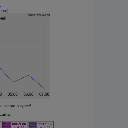
д
евно)
 всегда в курсе!
сайта: