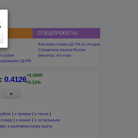
.
м
СНГ
СПЕЦПРОЕКТЫ
Ключевая ставка ЦБ РФ на сегодня
Справочник банков России
го рубля
Финансы: что и как
сирования ЦБ РФ
+0.0005
:
0.4126
+0.12%
►
рублю
|
к гривне
|
к тенге
|
оллару
|
к юаню
|
к остальным
вро к мьянманскому кьяту