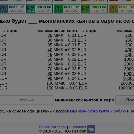
лько будет
___
мьянманских кьятов в евро на сег
ы → евро
мьянманские кьяты → евро
мьянман
EUR
25
MMK = 0.01 EUR
200
EUR
30
MMK = 0.01 EUR
250
EUR
35
MMK = 0.01 EUR
300
EUR
40
MMK = 0.02 EUR
400
EUR
45
MMK = 0.02 EUR
500
EUR
50
MMK = 0.02 EUR
1000
EUR
60
MMK = 0.02 EUR
2000
EUR
70
MMK = 0.03 EUR
3000
EUR
80
MMK = 0.03 EUR
5000
 EUR
90
MMK = 0.04 EUR
1000
 EUR
100
MMK = 0.04 EUR
10000
 EUR
150
MMK = 0.06 EUR
100000
мьянманских кьятов в евро
Пос
курс, на основе официальных курсов
мьянманского кьята к рублю
и
е
Обратная связь
|
Disclaimer
© 2010 - 2026 HQRates.com