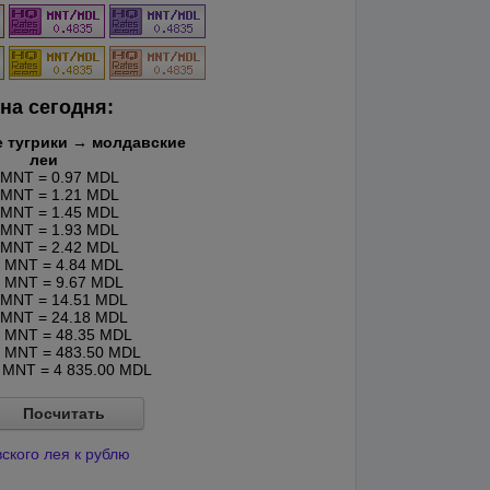
на сегодня:
 тугрики → молдавские
леи
MNT = 0.97 MDL
MNT = 1.21 MDL
MNT = 1.45 MDL
MNT = 1.93 MDL
MNT = 2.42 MDL
MNT = 4.84 MDL
MNT = 9.67 MDL
MNT = 14.51 MDL
MNT = 24.18 MDL
MNT = 48.35 MDL
MNT = 483.50 MDL
MNT = 4 835.00 MDL
Посчитать
ского лея к рублю