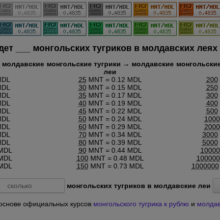
удет
___
монгольских тугриков в молдавских леях 
→ молдавские
монгольские тугрики → молдавские
монгольские
леи
MDL
25
MNT = 0.12 MDL
200
MDL
30
MNT = 0.15 MDL
250
MDL
35
MNT = 0.17 MDL
300
MDL
40
MNT = 0.19 MDL
400
MDL
45
MNT = 0.22 MDL
500
MDL
50
MNT = 0.24 MDL
1000
MDL
60
MNT = 0.29 MDL
2000
MDL
70
MNT = 0.34 MDL
3000
MDL
80
MNT = 0.39 MDL
5000
 MDL
90
MNT = 0.44 MDL
10000
 MDL
100
MNT = 0.48 MDL
100000
 MDL
150
MNT = 0.73 MDL
1000000
монгольских тугриков в молдавские леи
на основе официальных курсов
монгольского тугрика к рублю
и
молдав