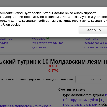
аш сайт использует cookie, чтобы можно было анализировать
заимодействие посетителей с сайтом и делать его лучше и удобнее
родолжая пользоваться сайтом, вы соглашаетесь с использование
айлов cookie.
ЯТОРЫ
МИРОВЫЕ ВАЛЮТЫ
ФИНАНСЫ 
Хорошо
live
ькулятор
Курс доллара
Курс гривны
live
ькулятор
Курс евро
Курс тенге
кладов
Курс фунта стерлингов
Курс белорусско
ени
Курс юаня
Ставка рефинан
ьский тугрик к 10 Молдавским леям 
0.0018
-0.37%
ют монгольские тугрики → молдавские леи:
Смотрите также:
курс монгольского тугрика
к
к белорусскому рублю
|
к д
к остальным валютам
и обр
тоит XXX монгольских тугриков в