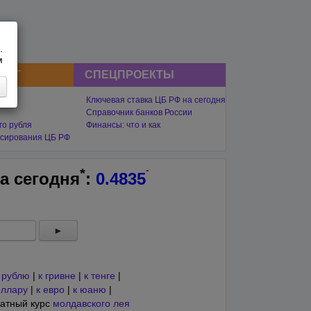
.
м
СНГ
СПЕЦПРОЕКТЫ
Ключевая ставка ЦБ РФ на сегодня
Справочник банков России
го рубля
Финансы: что и как
сирования ЦБ РФ
-
*
на
сегодня
:
0.4835
►
 рублю
|
к гривне
|
к тенге
|
оллару
|
к евро
|
к юаню
|
атный курс
молдавского лея