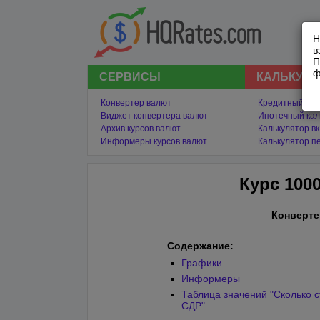
Н
в
П
ф
СЕРВИСЫ
КАЛЬКУЛ
Конвертер валют
Кредитный кал
Виджет конвертера валют
Ипотечный кал
Архив курсов валют
Калькулятор в
Информеры курсов валют
Калькулятор п
Курс 100
Конверте
Содержание:
Графики
Информеры
Таблица значений "Сколько с
СДР"