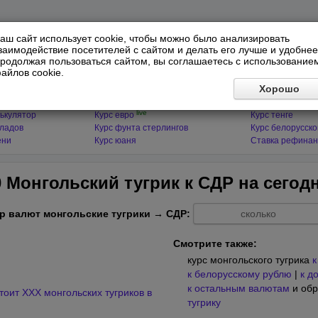
аш сайт использует cookie, чтобы можно было анализировать
заимодействие посетителей с сайтом и делать его лучше и удобнее
родолжая пользоваться сайтом, вы соглашаетесь с использование
айлов cookie.
ЯТОРЫ
МИРОВЫЕ ВАЛЮТЫ
ФИНАНСЫ 
Хорошо
live
ькулятор
Курс доллара
Курс гривны
live
ькулятор
Курс евро
Курс тенге
кладов
Курс фунта стерлингов
Курс белорусско
ени
Курс юаня
Ставка рефинан
0 Монгольский тугрик к СДР на
сегод
р валют монгольские тугрики → СДР:
Смотрите также:
курс монгольского тугрика
к
к белорусскому рублю
|
к д
к остальным валютам
и обр
тоит XXX монгольских тугриков в
тугрику