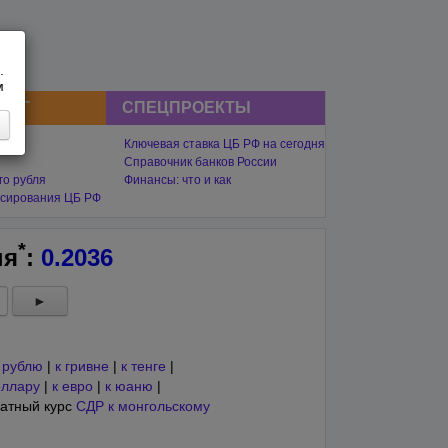
.
м
СНГ
СПЕЦПРОЕКТЫ
Ключевая ставка ЦБ РФ на сегодня
Справочник банков России
го рубля
Финансы: что и как
сирования ЦБ РФ
*
ня
:
0.2036
►
 рублю
|
к гривне
|
к тенге
|
оллару
|
к евро
|
к юаню
|
атный курс
СДР к монгольскому