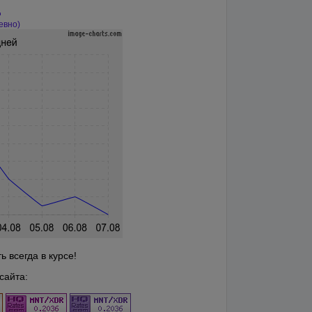
д
евно)
 всегда в курсе!
сайта: