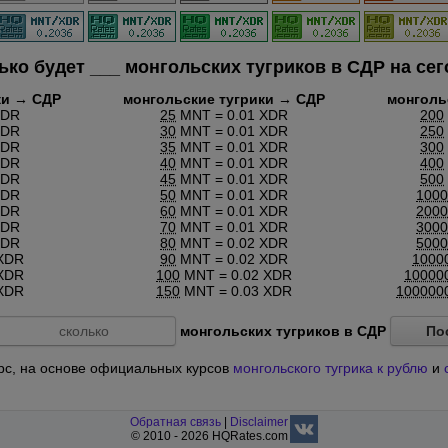
ько будет
___
монгольских тугриков в СДР на сег
ки → СДР
монгольские тугрики → СДР
монголь
XDR
25
MNT = 0.01 XDR
200
XDR
30
MNT = 0.01 XDR
250
XDR
35
MNT = 0.01 XDR
300
XDR
40
MNT = 0.01 XDR
400
XDR
45
MNT = 0.01 XDR
500
XDR
50
MNT = 0.01 XDR
1000
XDR
60
MNT = 0.01 XDR
2000
XDR
70
MNT = 0.01 XDR
3000
XDR
80
MNT = 0.02 XDR
5000
XDR
90
MNT = 0.02 XDR
1000
XDR
100
MNT = 0.02 XDR
10000
XDR
150
MNT = 0.03 XDR
100000
монгольских тугриков в СДР
По
курс, на основе официальных курсов
монгольского тугрика к рублю
и
Обратная связь
|
Disclaimer
© 2010 - 2026 HQRates.com