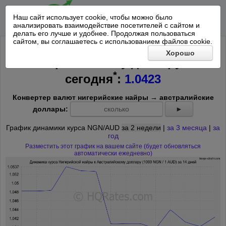
Наш сайт использует cookie, чтобы можно было
анализировать взаимодействие посетителей с сайтом и
делать его лучше и удобнее. Продолжая пользоваться
сайтом, вы соглашаетесь с использованием файлов cookie.
Курс 1000 Нигерийская найра к
Хорошо
Австралийскому доллару на
*
сегодня
:
1.0423
Конвертер валют нигерийские найры → австралийские
доллары:
►
График динамики курса NGN/AUD
за 2 недели
|
за 3 месяца
|
за
год
Разместить этот график на вашем сайте (будет обновляться
автоматически ежедневно)