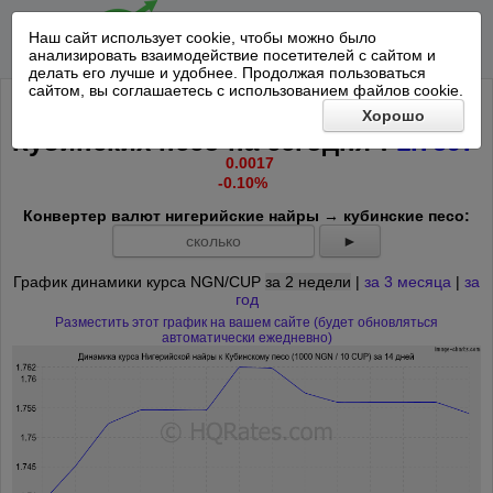
Наш сайт использует cookie, чтобы можно было
анализировать взаимодействие посетителей с сайтом и
делать его лучше и удобнее. Продолжая пользоваться
сайтом, вы соглашаетесь с использованием файлов cookie.
Курс 1000 Нигерийская найра к 10
Хорошо
-
*
Кубинских песо на
сегодня
:
1.7597
0.0017
-0.10%
Конвертер валют нигерийские найры → кубинские песо:
►
График динамики курса NGN/CUP
за 2 недели
|
за 3 месяца
|
за
год
Разместить этот график на вашем сайте (будет обновляться
автоматически ежедневно)