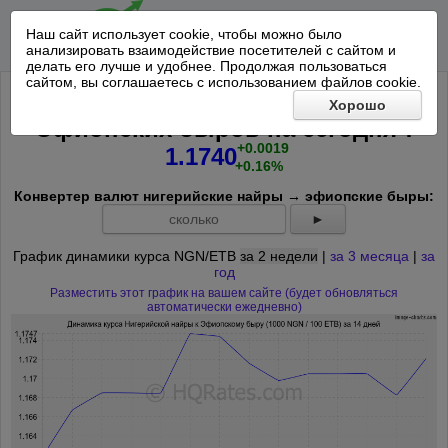
Наш сайт использует cookie, чтобы можно было
анализировать взаимодействие посетителей с сайтом и
делать его лучше и удобнее. Продолжая пользоваться
сайтом, вы соглашаетесь с использованием файлов cookie.
Курс 1000 Нигерийская найра к 100
Хорошо
*
Эфиопских быров на
сегодня
:
+0.0019
1.1740
+0.16%
Конвертер валют нигерийские найры → эфиопские быры:
►
График динамики курса NGN/ETB
за 2 недели
|
за 3 месяца
|
за
год
Разместить этот график на вашем сайте (будет обновляться
автоматически ежедневно)