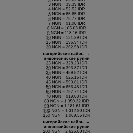
3
NGN = 39.39 IDR
4
NGN = 52.52 IDR
5
NGN = 65.65 IDR
6
NGN = 78.77 IDR
7
NGN = 91.90 IDR
8
NGN = 105.03 IDR
9
NGN = 118.16 IDR
10
NGN = 131.29 IDR
15
NGN = 196.94 IDR
20
NGN = 262.58 IDR
нигерийские найры →
индонезийские рупии
25
NGN = 328.23 IDR
30
NGN = 393.87 IDR
35
NGN = 459.52 IDR
40
NGN = 525.16 IDR
45
NGN = 590.81 IDR
50
NGN = 656.45 IDR
60
NGN = 787.74 IDR
70
NGN = 919.03 IDR
80
NGN = 1 050.32 IDR
90
NGN = 1 181.61 IDR
100
NGN = 1 312.90 IDR
150
NGN = 1 969.35 IDR
нигерийские найры →
индонезийские рупии
200
NGN = 2 625.80 IDR