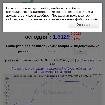
Наш сайт использует cookie, чтобы можно было
анализировать взаимодействие посетителей с сайтом и
делать его лучше и удобнее. Продолжая пользоваться
сайтом, вы соглашаетесь с использованием файлов cookie.
Курс 1000 Нигерийская найра к
Хорошо
10000 Индонезийских рупий на
-0.0023
*
сегодня
:
1.3129
-0.17%
Конвертер валют нигерийские найры → индонезийские
рупии:
►
График динамики курса NGN/IDR
за 2 недели
|
за 3 месяца
|
за
год
Разместить этот график на вашем сайте (будет обновляться
автоматически ежедневно)