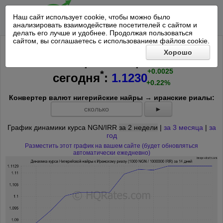
Наш сайт использует cookie, чтобы можно было
анализировать взаимодействие посетителей с сайтом и
делать его лучше и удобнее. Продолжая пользоваться
сайтом, вы соглашаетесь с использованием файлов cookie.
Курс 1000 Нигерийская найра к
Хорошо
1000000 Иранских риалов на
+0.0025
*
сегодня
:
1.1230
+0.22%
Конвертер валют нигерийские найры → иранские риалы:
►
График динамики курса NGN/IRR
за 2 недели
|
за 3 месяца
|
за
год
Разместить этот график на вашем сайте (будет обновляться
автоматически ежедневно)