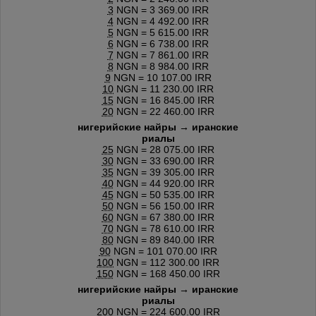
3
NGN = 3 369.00 IRR
4
NGN = 4 492.00 IRR
5
NGN = 5 615.00 IRR
6
NGN = 6 738.00 IRR
7
NGN = 7 861.00 IRR
8
NGN = 8 984.00 IRR
9
NGN = 10 107.00 IRR
10
NGN = 11 230.00 IRR
15
NGN = 16 845.00 IRR
20
NGN = 22 460.00 IRR
нигерийские найры → иранские
риалы
25
NGN = 28 075.00 IRR
30
NGN = 33 690.00 IRR
35
NGN = 39 305.00 IRR
40
NGN = 44 920.00 IRR
45
NGN = 50 535.00 IRR
50
NGN = 56 150.00 IRR
60
NGN = 67 380.00 IRR
70
NGN = 78 610.00 IRR
80
NGN = 89 840.00 IRR
90
NGN = 101 070.00 IRR
100
NGN = 112 300.00 IRR
150
NGN = 168 450.00 IRR
нигерийские найры → иранские
риалы
200
NGN = 224 600.00 IRR