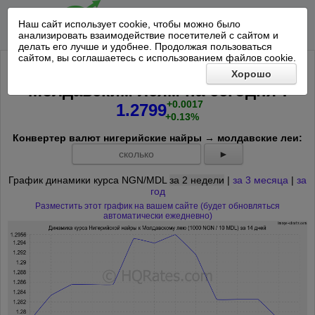
Наш сайт использует cookie, чтобы можно было
анализировать взаимодействие посетителей с сайтом и
делать его лучше и удобнее. Продолжая пользоваться
сайтом, вы соглашаетесь с использованием файлов cookie.
Курс 1000 Нигерийская найра к 10
Хорошо
*
Молдавским леям на
сегодня
:
+0.0017
1.2799
+0.13%
Конвертер валют нигерийские найры → молдавские леи:
►
График динамики курса NGN/MDL
за 2 недели
|
за 3 месяца
|
за
год
Разместить этот график на вашем сайте (будет обновляться
автоматически ежедневно)