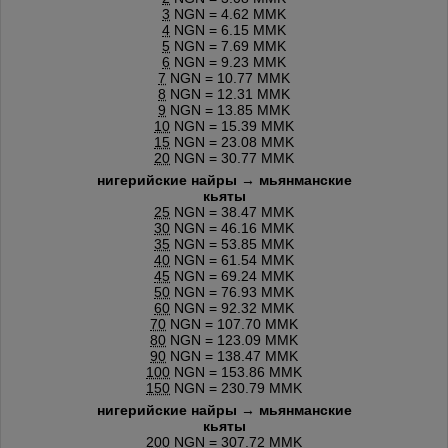
3
NGN = 4.62 MMK
4
NGN = 6.15 MMK
5
NGN = 7.69 MMK
6
NGN = 9.23 MMK
7
NGN = 10.77 MMK
8
NGN = 12.31 MMK
9
NGN = 13.85 MMK
10
NGN = 15.39 MMK
15
NGN = 23.08 MMK
20
NGN = 30.77 MMK
нигерийские найры → мьянманские
кьяты
25
NGN = 38.47 MMK
30
NGN = 46.16 MMK
35
NGN = 53.85 MMK
40
NGN = 61.54 MMK
45
NGN = 69.24 MMK
50
NGN = 76.93 MMK
60
NGN = 92.32 MMK
70
NGN = 107.70 MMK
80
NGN = 123.09 MMK
90
NGN = 138.47 MMK
100
NGN = 153.86 MMK
150
NGN = 230.79 MMK
нигерийские найры → мьянманские
кьяты
200
NGN = 307.72 MMK