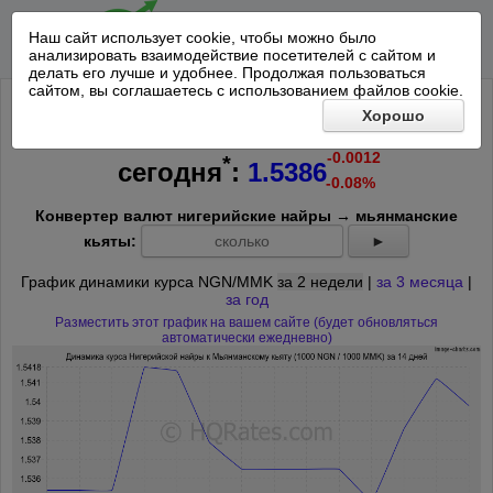
Наш сайт использует cookie, чтобы можно было
анализировать взаимодействие посетителей с сайтом и
делать его лучше и удобнее. Продолжая пользоваться
сайтом, вы соглашаетесь с использованием файлов cookie.
Курс 1000 Нигерийская найра к
Хорошо
1000 Мьянманских кьятов на
-0.0012
*
сегодня
:
1.5386
-0.08%
Конвертер валют нигерийские найры → мьянманские
кьяты:
►
График динамики курса NGN/MMK
за 2 недели
|
за 3 месяца
|
за год
Разместить этот график на вашем сайте (будет обновляться
автоматически ежедневно)