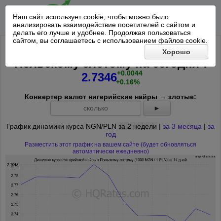
Наш сайт использует cookie, чтобы можно было
анализировать взаимодействие посетителей с сайтом и
делать его лучше и удобнее. Продолжая пользоваться
сайтом, вы соглашаетесь с использованием файлов cookie.
Курс 1000 Нигерийская найра к
Хорошо
*
Польскому злотому на
сегодня
:
+0.0044
2.7346
+0.16%
Конвертер валют нигерийские найры → злотые:
►
График динамики курса NGN/PLN
за 2 недели
|
за 3 месяца
|
за
год
Разместить этот график на вашем сайте (будет обновляться
автоматически ежедневно)