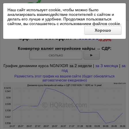
Наш сайт использует cookie, чтобы можно было
анализировать взаимодействие посетителей с сайтом и
делать его лучше и удобнее. Продолжая пользоваться
сайтом, вы соглашаетесь с использованием файлов cookie.
Курс 1000 Нигерийская найра к
Хорошо
-0.0011
*
СДР на
сегодня
:
0.5365
-0.20%
Конвертер валют нигерийские найры → СДР:
►
График динамики курса NGN/XDR
за 2 недели
|
за 3 месяца
|
за
год
Разместить этот график на вашем сайте (будет обновляться
автоматически ежедневно)