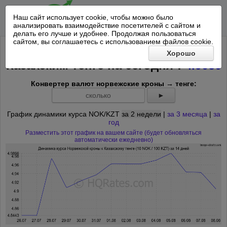
Наш сайт использует cookie, чтобы можно было
анализировать взаимодействие посетителей с сайтом и
делать его лучше и удобнее. Продолжая пользоваться
сайтом, вы соглашаетесь с использованием файлов cookie.
Курс 10 Норвежских крон к 100
Хорошо
*
Казахским тенге на
сегодня
:
4.9050
Конвертер валют норвежские кроны → тенге:
►
График динамики курса NOK/KZT
за 2 недели
|
за 3 месяца
|
за
год
Разместить этот график на вашем сайте (будет обновляться
автоматически ежедневно)