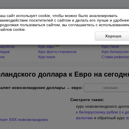
аш сайт использует cookie, чтобы можно было анализировать
заимодействие посетителей с сайтом и делать его лучше и удобнее
родолжая пользоваться сайтом, вы соглашаетесь с использование
айлов cookie.
ЯТОРЫ
МИРОВЫЕ ВАЛЮТЫ
ФИНАНСЫ 
Хорошо
live
ькулятор
Курс доллара
Курс гривны
live
ькулятор
Курс евро
Курс тенге
кладов
Курс фунта стерлингов
Курс белорусско
ени
Курс юаня
Ставка рефинан
ландского доллара к Евро на
сегодн
валют новозеландские доллары → евро:
Смотрите также:
курс новозеландского дол
к белорусскому рублю
|
к д
валютам
и обратный курс
е
стоит XXX новозеландских