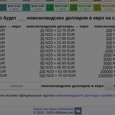
о будет
___
новозеландских долларов в евро на с
ары → евро
новозеландские доллары → евро
новозелан
EUR
25
NZD = 12.75 EUR
200
N
EUR
30
NZD = 15.30 EUR
250
N
EUR
35
NZD = 17.85 EUR
300
N
EUR
40
NZD = 20.40 EUR
400
N
EUR
45
NZD = 22.95 EUR
500
N
EUR
50
NZD = 25.50 EUR
1000
EUR
60
NZD = 30.60 EUR
2000
N
EUR
70
NZD = 35.70 EUR
3000
N
EUR
80
NZD = 40.80 EUR
5000
N
EUR
90
NZD = 45.90 EUR
10000
N
EUR
100
NZD = 51.00 EUR
100000
N
 EUR
150
NZD = 76.50 EUR
1000000
N
новозеландских долларов в евро
с, на основе официальных курсов
новозеландского доллара к рублю
Обратная связь
|
Disclaimer
© 2010 - 2026 HQRates.com