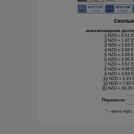
Скольк
новозеландские долл
1
NZD = 0.51 
2
NZD = 1.02 
3
NZD = 1.53 
4
NZD = 2.04 
5
NZD = 2.55 
6
NZD = 3.06 
7
NZD = 3.57 
8
NZD = 4.08 
9
NZD = 4.59 
10
NZD = 5.10 
15
NZD = 7.65 
20
NZD = 10.20
Перевести
* - кросс-кур