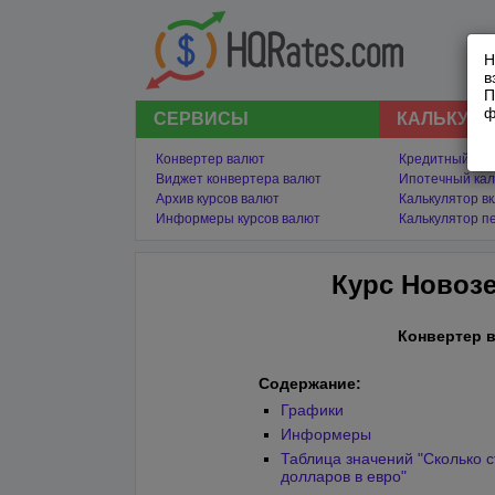
Н
в
П
ф
СЕРВИСЫ
КАЛЬКУЛ
Конвертер валют
Кредитный кал
Виджет конвертера валют
Ипотечный кал
Архив курсов валют
Калькулятор в
Информеры курсов валют
Калькулятор п
Курс Новозе
Конвертер 
Содержание:
Графики
Информеры
Таблица значений "Сколько 
долларов в евро"