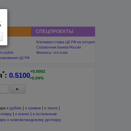
.
м
СНГ
СПЕЦПРОЕКТЫ
Ключевая ставка ЦБ РФ на сегодня
Справочник банков России
го рубля
Финансы: что и как
сирования ЦБ РФ
+0.0002
*
я
:
0.5100
+0.04%
►
лара
к рублю
|
к гривне
|
к тенге
|
оллару
|
к юаню
|
к остальным
вро к новозеландскому доллару