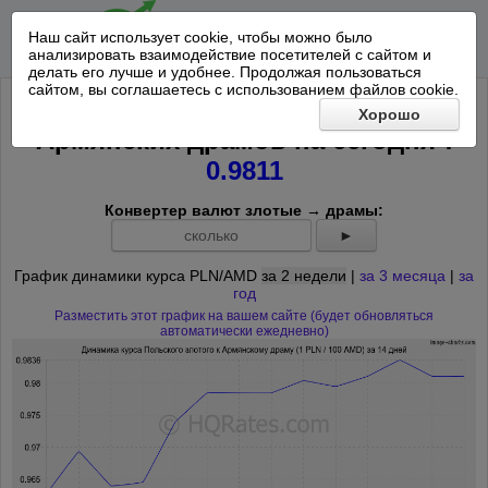
Наш сайт использует cookie, чтобы можно было
анализировать взаимодействие посетителей с сайтом и
делать его лучше и удобнее. Продолжая пользоваться
сайтом, вы соглашаетесь с использованием файлов cookie.
Курс Польского злотого к 100
Хорошо
*
Армянских драмов на
сегодня
:
0.9811
Конвертер валют злотые → драмы:
►
График динамики курса PLN/AMD
за 2 недели
|
за 3 месяца
|
за
год
Разместить этот график на вашем сайте (будет обновляться
автоматически ежедневно)