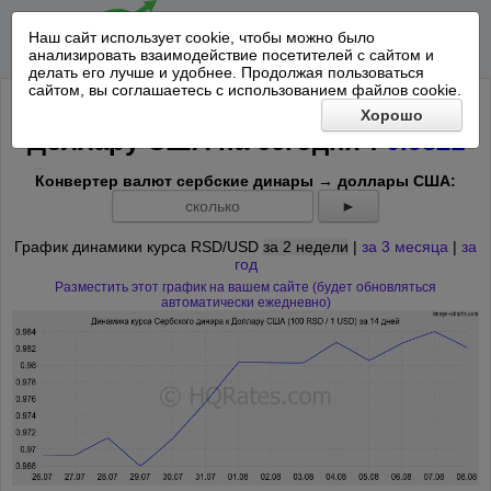
Наш сайт использует cookie, чтобы можно было
анализировать взаимодействие посетителей с сайтом и
делать его лучше и удобнее. Продолжая пользоваться
сайтом, вы соглашаетесь с использованием файлов cookie.
Курс 100 Сербский динар к
Хорошо
*
Доллару США на
сегодня
:
0.9821
Конвертер валют сербские динары → доллары США:
►
График динамики курса RSD/USD
за 2 недели
|
за 3 месяца
|
за
год
Разместить этот график на вашем сайте (будет обновляться
автоматически ежедневно)