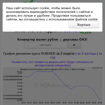
Наш сайт использует cookie, чтобы можно было
анализировать взаимодействие посетителей с сайтом и
делать его лучше и удобнее. Продолжая пользоваться
сайтом, вы соглашаетесь с использованием файлов cookie.
Курс Российского рубля к Дирхаму
Хорошо
+0.0001
*
ОАЭ на
сегодня
:
0.0454
+0.22%
Конвертер валют рубли → дирхамы ОАЭ:
►
График динамики курса RUB/AED
за 2 недели
|
за 3 месяца
|
за
год
Разместить этот график на вашем сайте (будет обновляться
автоматически ежедневно)