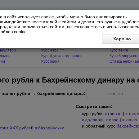
аш сайт использует cookie, чтобы можно было анализировать
заимодействие посетителей с сайтом и делать его лучше и удобнее
родолжая пользоваться сайтом, вы соглашаетесь с использование
айлов cookie.
ЯТОРЫ
МИРОВЫЕ ВАЛЮТЫ
ФИНАНСЫ 
Хорошо
live
ькулятор
Курс доллара
Курс гривны
live
ькулятор
Курс евро
Курс тенге
кладов
Курс фунта стерлингов
Курс белорусско
ени
Курс юаня
Ставка рефинан
ого рубля к Бахрейнскому динару на
 валют рубли → бахрейнские динары:
Смотрите также:
курс рубля
к гривне
|
к тенг
к доллару
|
к евро
|
к юаню
и обратный курс
бахрейнск
тоит XXX рублей в бахрейнских