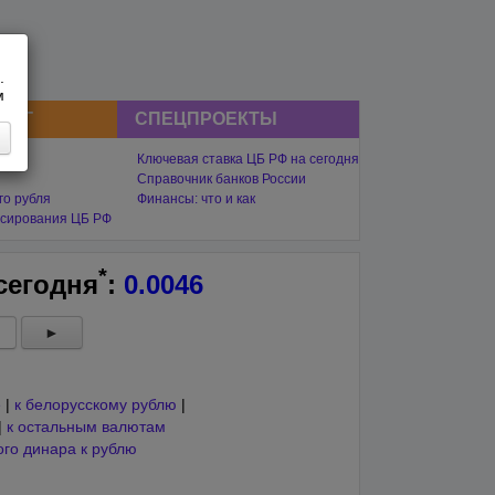
.
м
СНГ
СПЕЦПРОЕКТЫ
Ключевая ставка ЦБ РФ на сегодня
Справочник банков России
го рубля
Финансы: что и как
сирования ЦБ РФ
*
сегодня
:
0.0046
►
е
|
к белорусскому рублю
|
|
к остальным валютам
ого динара к рублю