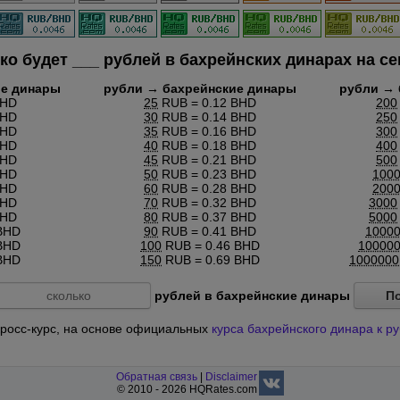
ко будет
___
рублей в бахрейнских динарах на се
ие динары
рубли → бахрейнские динары
рубли → 
BHD
25
RUB = 0.12 BHD
200
BHD
30
RUB = 0.14 BHD
250
BHD
35
RUB = 0.16 BHD
300
BHD
40
RUB = 0.18 BHD
400
BHD
45
RUB = 0.21 BHD
500
BHD
50
RUB = 0.23 BHD
100
BHD
60
RUB = 0.28 BHD
200
BHD
70
RUB = 0.32 BHD
3000
BHD
80
RUB = 0.37 BHD
5000
BHD
90
RUB = 0.41 BHD
1000
BHD
100
RUB = 0.46 BHD
10000
BHD
150
RUB = 0.69 BHD
1000000
рублей в бахрейнские динары
П
 кросс-курс, на основе официальных
курса бахрейнского динара к р
Обратная связь
|
Disclaimer
© 2010 - 2026 HQRates.com