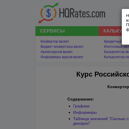
Н
в
П
ф
СЕРВИСЫ
КАЛЬКУЛ
Конвертер валют
Кредитный кал
Виджет конвертера валют
Ипотечный кал
Архив курсов валют
Калькулятор в
Информеры курсов валют
Калькулятор п
Курс Российск
Конвертер
Содержание:
Графики
Информеры
Таблица значений "Сколько с
динарах"