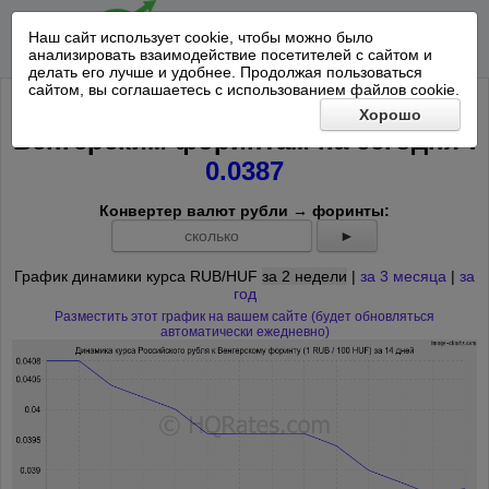
Наш сайт использует cookie, чтобы можно было
анализировать взаимодействие посетителей с сайтом и
делать его лучше и удобнее. Продолжая пользоваться
сайтом, вы соглашаетесь с использованием файлов cookie.
Курс Российского рубля к 100
Хорошо
*
Венгерским форинтам на
сегодня
:
0.0387
Конвертер валют рубли → форинты:
►
График динамики курса RUB/HUF
за 2 недели
|
за 3 месяца
|
за
год
Разместить этот график на вашем сайте (будет обновляться
автоматически ежедневно)