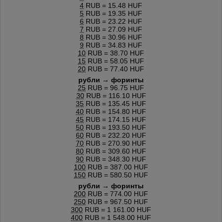
4
RUB = 15.48 HUF
5
RUB = 19.35 HUF
6
RUB = 23.22 HUF
7
RUB = 27.09 HUF
8
RUB = 30.96 HUF
9
RUB = 34.83 HUF
10
RUB = 38.70 HUF
15
RUB = 58.05 HUF
20
RUB = 77.40 HUF
рубли → форинты
25
RUB = 96.75 HUF
30
RUB = 116.10 HUF
35
RUB = 135.45 HUF
40
RUB = 154.80 HUF
45
RUB = 174.15 HUF
50
RUB = 193.50 HUF
60
RUB = 232.20 HUF
70
RUB = 270.90 HUF
80
RUB = 309.60 HUF
90
RUB = 348.30 HUF
100
RUB = 387.00 HUF
150
RUB = 580.50 HUF
рубли → форинты
200
RUB = 774.00 HUF
250
RUB = 967.50 HUF
300
RUB = 1 161.00 HUF
400
RUB = 1 548.00 HUF