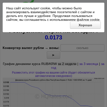
Наш сайт использует cookie, чтобы можно было
анализировать взаимодействие посетителей с сайтом и
делать его лучше и удобнее. Продолжая пользоваться
сайтом, вы соглашаетесь с использованием файлов cookie.
Курс Российского рубля к 1000 Вон
Хорошо
*
Республики Корея на
сегодня
:
0.0173
Конвертер валют рубли → воны:
►
График динамики курса RUB/KRW
за 2 недели
|
за 3 месяца
|
за
год
Разместить этот график на вашем сайте (будет обновляться
автоматически ежедневно)