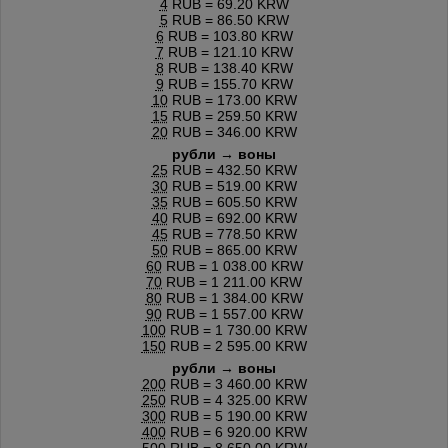
4
RUB = 69.20 KRW
5
RUB = 86.50 KRW
6
RUB = 103.80 KRW
7
RUB = 121.10 KRW
8
RUB = 138.40 KRW
9
RUB = 155.70 KRW
10
RUB = 173.00 KRW
15
RUB = 259.50 KRW
20
RUB = 346.00 KRW
рубли → воны
25
RUB = 432.50 KRW
30
RUB = 519.00 KRW
35
RUB = 605.50 KRW
40
RUB = 692.00 KRW
45
RUB = 778.50 KRW
50
RUB = 865.00 KRW
60
RUB = 1 038.00 KRW
70
RUB = 1 211.00 KRW
80
RUB = 1 384.00 KRW
90
RUB = 1 557.00 KRW
100
RUB = 1 730.00 KRW
150
RUB = 2 595.00 KRW
рубли → воны
200
RUB = 3 460.00 KRW
250
RUB = 4 325.00 KRW
300
RUB = 5 190.00 KRW
400
RUB = 6 920.00 KRW
500
RUB = 8 650.00 KRW