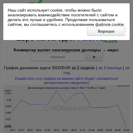
Наш сайт использует cookie, чтобы можно было
анализировать взаимодействие посетителей с сайтом и
делать его лучше и удобнее. Продолжая пользоваться
сайтом, вы соглашаетесь с использованием файлов cookie.
Курс Сингапурского доллара к
Хорошо
+0.0021
*
Евро на
сегодня
:
0.6779
+0.31%
Конвертер валют сингапурские доллары → евро:
►
График динамики курса SGD/EUR
за 2 недели
|
за 3 месяца
|
за
год
Разместить этот график на вашем сайте (будет обновляться
автоматически ежедневно)