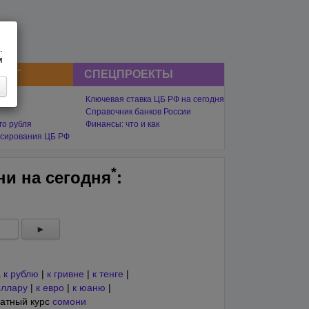
.
м
СНГ
СПЕЦПРОЕКТЫ
Ключевая ставка ЦБ РФ на сегодня
Справочник банков России
го рубля
Финансы: что и как
сирования ЦБ РФ
*
ни на
сегодня
:
►
а
к рублю
|
к гривне
|
к тенге
|
оллару
|
к евро
|
к юаню
|
атный курс
сомони