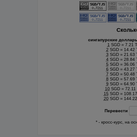
Скольк
сингапурские доллар
1
SGD = 7.21 
2
SGD = 14.42 
3
SGD = 21.63 
4
SGD = 28.84 
5
SGD = 36.06 
6
SGD = 43.27 
7
SGD = 50.48 
8
SGD = 57.69 
9
SGD = 64.90 
10
SGD = 72.11
15
SGD = 108.17
20
SGD = 144.22
Перевести
* - кросс-курс, на 