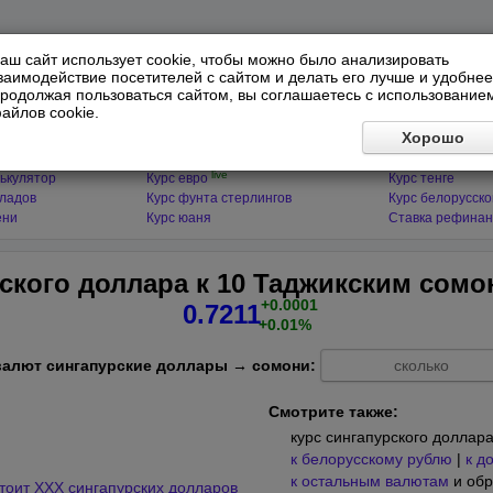
аш сайт использует cookie, чтобы можно было анализировать
заимодействие посетителей с сайтом и делать его лучше и удобнее
родолжая пользоваться сайтом, вы соглашаетесь с использование
айлов cookie.
ЯТОРЫ
МИРОВЫЕ ВАЛЮТЫ
ФИНАНСЫ 
Хорошо
live
ькулятор
Курс доллара
Курс гривны
live
ькулятор
Курс евро
Курс тенге
кладов
Курс фунта стерлингов
Курс белорусско
ени
Курс юаня
Ставка рефинан
ского доллара к 10 Таджикским сомо
+0.0001
0.7211
+0.01%
валют сингапурские доллары → сомони:
Смотрите также:
курс сингапурского доллар
к белорусскому рублю
|
к д
к остальным валютам
и обр
стоит XXX сингапурских долларов