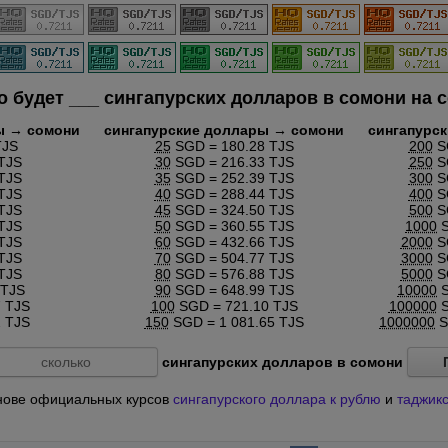
о будет
___
сингапурских долларов в сомони на с
ы → сомони
сингапурские доллары → сомони
сингапурс
TJS
25
SGD = 180.28 TJS
200
SG
TJS
30
SGD = 216.33 TJS
250
SG
TJS
35
SGD = 252.39 TJS
300
SG
TJS
40
SGD = 288.44 TJS
400
SG
TJS
45
SGD = 324.50 TJS
500
SG
TJS
50
SGD = 360.55 TJS
1000
S
TJS
60
SGD = 432.66 TJS
2000
SG
TJS
70
SGD = 504.77 TJS
3000
SG
TJS
80
SGD = 576.88 TJS
5000
SG
 TJS
90
SGD = 648.99 TJS
10000
S
 TJS
100
SGD = 721.10 TJS
100000
S
 TJS
150
SGD = 1 081.65 TJS
1000000
S
сингапурских долларов в сомони
основе официальных курсов
сингапурского доллара к рублю
и
таджикс