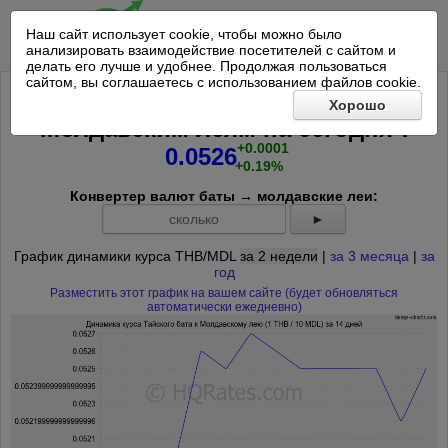
Наш сайт использует cookie, чтобы можно было
анализировать взаимодействие посетителей с сайтом и
делать его лучше и удобнее. Продолжая пользоваться
сайтом, вы соглашаетесь с использованием файлов cookie.
Курс Тайского бата к 10
Хорошо
*
Молдавским леям на
сегодня
:
+0.0001
0.0526
+0.19%
Конвертер валют баты → молдавские леи:
►
График динамики курса THB/MDL
за 2 недели
|
за 3 месяца
|
за
год
Разместить этот график на вашем сайте (будет обновляться
автоматически ежедневно)