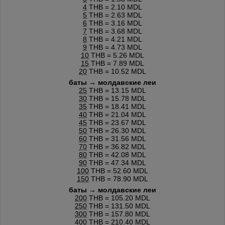
4
THB = 2.10 MDL
5
THB = 2.63 MDL
6
THB = 3.16 MDL
7
THB = 3.68 MDL
8
THB = 4.21 MDL
9
THB = 4.73 MDL
10
THB = 5.26 MDL
15
THB = 7.89 MDL
20
THB = 10.52 MDL
баты → молдавские леи
25
THB = 13.15 MDL
30
THB = 15.78 MDL
35
THB = 18.41 MDL
40
THB = 21.04 MDL
45
THB = 23.67 MDL
50
THB = 26.30 MDL
60
THB = 31.56 MDL
70
THB = 36.82 MDL
80
THB = 42.08 MDL
90
THB = 47.34 MDL
100
THB = 52.60 MDL
150
THB = 78.90 MDL
баты → молдавские леи
200
THB = 105.20 MDL
250
THB = 131.50 MDL
300
THB = 157.80 MDL
400
THB = 210.40 MDL