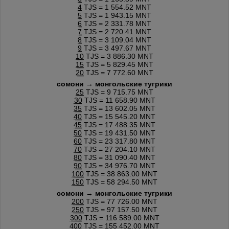
4
TJS = 1 554.52 MNT
5
TJS = 1 943.15 MNT
6
TJS = 2 331.78 MNT
7
TJS = 2 720.41 MNT
8
TJS = 3 109.04 MNT
9
TJS = 3 497.67 MNT
10
TJS = 3 886.30 MNT
15
TJS = 5 829.45 MNT
20
TJS = 7 772.60 MNT
сомони → монгольские тугрики
25
TJS = 9 715.75 MNT
30
TJS = 11 658.90 MNT
35
TJS = 13 602.05 MNT
40
TJS = 15 545.20 MNT
45
TJS = 17 488.35 MNT
50
TJS = 19 431.50 MNT
60
TJS = 23 317.80 MNT
70
TJS = 27 204.10 MNT
80
TJS = 31 090.40 MNT
90
TJS = 34 976.70 MNT
100
TJS = 38 863.00 MNT
150
TJS = 58 294.50 MNT
сомони → монгольские тугрики
200
TJS = 77 726.00 MNT
250
TJS = 97 157.50 MNT
300
TJS = 116 589.00 MNT
400
TJS = 155 452.00 MNT