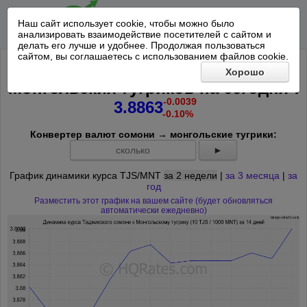
Наш сайт использует cookie, чтобы можно было
анализировать взаимодействие посетителей с сайтом и
делать его лучше и удобнее. Продолжая пользоваться
сайтом, вы соглашаетесь с использованием файлов cookie.
Курс 10 Таджикских сомони к 1000
Хорошо
*
Монгольских тугриков на
сегодня
:
-0.0039
3.8863
-0.10%
Конвертер валют сомони → монгольские тугрики:
►
График динамики курса TJS/MNT
за 2 недели
|
за 3 месяца
|
за
год
Разместить этот график на вашем сайте (будет обновляться
автоматически ежедневно)