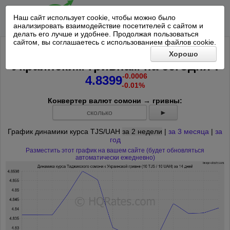
Наш сайт использует cookie, чтобы можно было
анализировать взаимодействие посетителей с сайтом и
делать его лучше и удобнее. Продолжая пользоваться
сайтом, вы соглашаетесь с использованием файлов cookie.
Курс 10 Таджикских сомони к 10
Хорошо
*
Украинским гривнам на
сегодня
:
-0.0006
4.8399
-0.01%
Конвертер валют сомони → гривны:
►
График динамики курса TJS/UAH
за 2 недели
|
за 3 месяца
|
за
год
Разместить этот график на вашем сайте (будет обновляться
автоматически ежедневно)