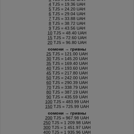
4
TJS = 19.36 UAH
5
TJS = 24.20 UAH
6
TJS = 29.04 UAH
7
TJS = 33.88 UAH
8
TJS = 38.72 UAH
9
TJS = 43.56 UAH
10
TJS = 48.40 UAH
15
TJS = 72.60 UAH
20
TJS = 96.80 UAH
сомони → гривны
25
TJS = 121.00 UAH
30
TJS = 145.20 UAH
35
TJS = 169.40 UAH
40
TJS = 193.60 UAH
45
TJS = 217.80 UAH
50
TJS = 242.00 UAH
60
TJS = 290.39 UAH
70
TJS = 338.79 UAH
80
TJS = 387.19 UAH
90
TJS = 435.59 UAH
100
TJS = 483.99 UAH
150
TJS = 725.99 UAH
сомони → гривны
200
TJS = 967.98 UAH
250
TJS = 1 209.98 UAH
300
TJS = 1 451.97 UAH
400
TJS = 1 935.96 UAH