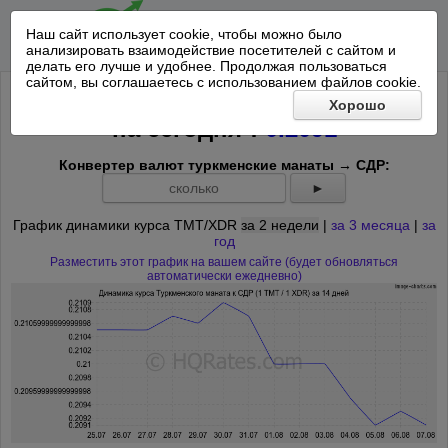
Наш сайт использует cookie, чтобы можно было
анализировать взаимодействие посетителей с сайтом и
делать его лучше и удобнее. Продолжая пользоваться
сайтом, вы соглашаетесь с использованием файлов cookie.
Курс Туркменского маната к СДР
Хорошо
*
на
сегодня
:
0.2091
Конвертер валют туркменские манаты → СДР:
►
График динамики курса TMT/XDR
за 2 недели
|
за 3 месяца
|
за
год
Разместить этот график на вашем сайте (будет обновляться
автоматически ежедневно)