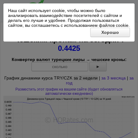
Наш сайт использует cookie, чтобы можно было
анализировать взаимодействие посетителей с сайтом и
делать его лучше и удобнее. Продолжая пользоваться
сайтом, вы соглашаетесь с использованием файлов cookie.
Курс 10 Турецкая лира к 10
Хорошо
*
Чешским кронам на
сегодня
:
0.4425
Конвертер валют турецкие лиры → чешские кроны:
►
График динамики курса TRY/CZK
за 2 недели
|
за 3 месяца
|
за
год
Разместить этот график на вашем сайте (будет обновляться
автоматически ежедневно)